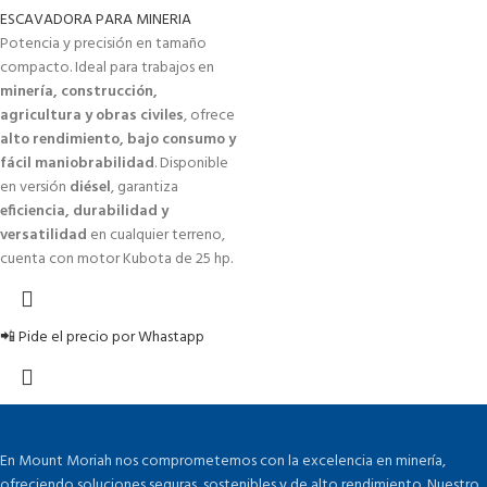
ESCAVADORA PARA MINERIA
Potencia y precisión en tamaño
compacto. Ideal para trabajos en
minería, construcción,
agricultura y obras civiles
, ofrece
alto rendimiento, bajo consumo y
fácil maniobrabilidad
. Disponible
en versión
diésel
, garantiza
eficiencia, durabilidad y
versatilidad
en cualquier terreno,
cuenta con motor Kubota de 25 hp.
📲 Pide el precio por Whastapp
En Mount Moriah nos comprometemos con la excelencia en minería,
ofreciendo soluciones seguras, sostenibles y de alto rendimiento. Nuestro