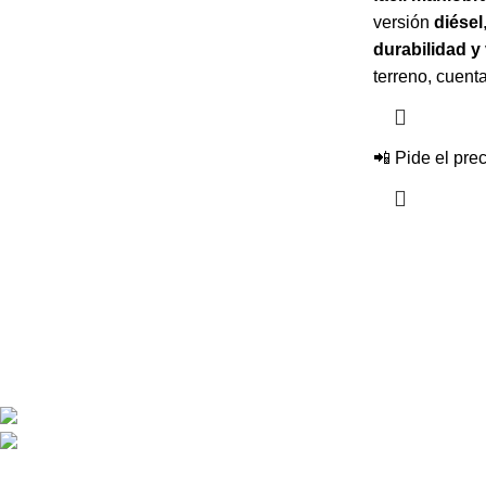
versión
diésel
durabilidad y 
terreno, cuent
📲 Pide el pre
En Mount Moriah nos comprometemos con la excelencia en miner
proceso, desde la extracción hasta el transporte, se realice con 
Confía en nosotros para optimizar tus operaciones mineras, ma
resultados sólidos.
Av. Ordoñez Lasso 23-23 Bodega: Km 110 Vía Cruce
+5930969672674
mountmoriahcialtda@gmail.com