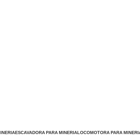
INERIA
ESCAVADORA PARA MINERIA
LOCOMOTORA PARA MINERI
1 Product
1 Product