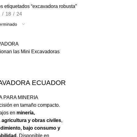
s etiquetados “excavadora robusta”
18
24
CAVADORA ECUADOR
 PARA MINERIA
ecisión en tamaño compacto.
bajos en
minería,
agricultura y obras civiles
,
ndimiento, bajo consumo y
abilidad
. Disponible en