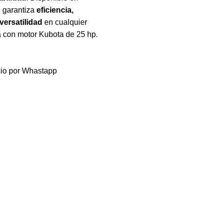
, garantiza
eficiencia,
versatilidad
en cualquier
a con motor Kubota de 25 hp.
cio por Whastapp
ía, ofreciendo soluciones seguras, sostenibles y de alto rend
precisión y confiabilidad.
ximizando la productividad y minimizando riesgos. Mount Moria
 de Pto. Inca - Cuenca