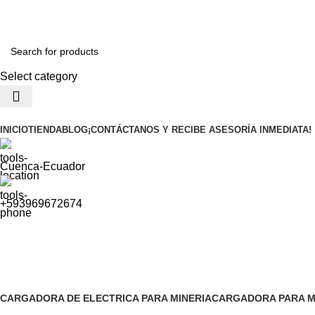
Soluciones para la Pequeña Minería
Select category
Menu
INICIO
TIENDA
BLOG
¡CONTÁCTANOS Y RECIBE ASESORÍA INMEDIATA!
Cuenca-Ecuador
+593969672674
excavadora robusta
CARGADORA DE ELECTRICA PARA MINERIA
CARGADORA PARA M
1 Product
1 Product