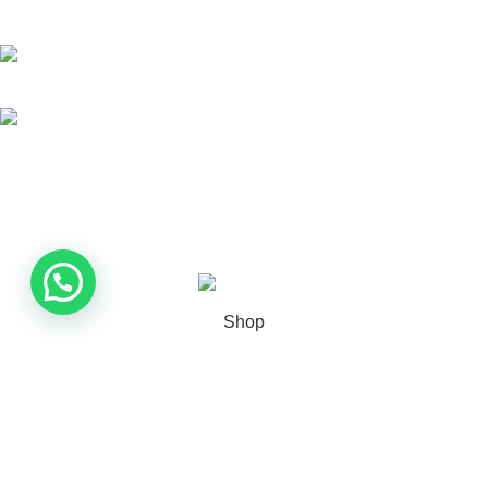
resultados sólidos.
Av. Ordoñez Lasso 23-23 Bodega: Km 110 Vía Cruce de Pto. Inca -
Cuenca
+5930969672674
mountmoriahcialtda@gmail.com
Derechos Reservados
Mount Moriah
Web
2025
mineriaenecuador.com
.
Shop
Filters
Wishlist
Cart