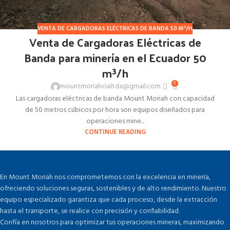
VENTA DE CARGADORAS ELÉCTRICAS DE BANDA 50 M³/H
Venta de Cargadoras Eléctricas de
Banda para minería en el Ecuador 50
m³/h
0
mountmoriahcialtda@gmail.com
Las cargadoras eléctricas de banda Mount Moriah con capacidad
de 50 metros cúbicos por hora son equipos diseñados para
operaciones mine...
CONTINUE READING
En Mount Moriah nos comprometemos con la excelencia en minería,
ofreciendo soluciones seguras, sostenibles y de alto rendimiento. Nuestro
equipo especializado garantiza que cada proceso, desde la extracción
hasta el transporte, se realice con precisión y confiabilidad.
Confía en nosotros para optimizar tus operaciones mineras, maximizando