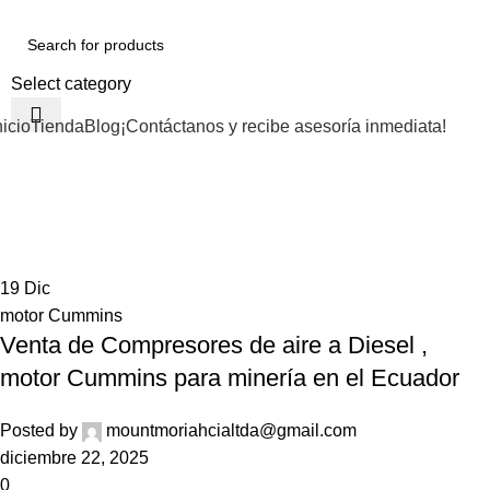
Select category
nicio
Tienda
Blog
¡Contáctanos y recibe asesoría inmediata!
Tag Archives: compresor industrial 
Home
Posts Tagged "compresor industrial diésel"
19
Dic
motor Cummins
Venta de Compresores de aire a Diesel ,
motor Cummins para minería en el Ecuador
Posted by
mountmoriahcialtda@gmail.com
diciembre 22, 2025
0