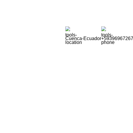
Soluciones para la Pequeña Minería
Cuenca-Ecuador
+5939696726