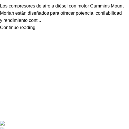
Los compresores de aire a diésel con motor Cummins Mount
Moriah están diseñados para ofrecer potencia, confiabilidad
y rendimiento cont...
Continue reading
En Mount Moriah nos comprometemos con la excelencia en miner
proceso, desde la extracción hasta el transporte, se realice con 
Confía en nosotros para optimizar tus operaciones mineras, ma
resultados sólidos.
Av. Ordoñez Lasso 23-23 Bodega: Km 110 Vía Cruce