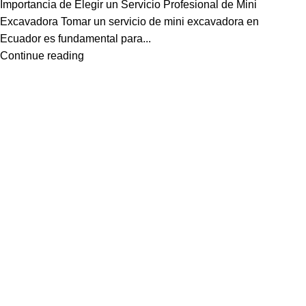
Importancia de Elegir un Servicio Profesional de Mini
Excavadora Tomar un servicio de mini excavadora en
Ecuador es fundamental para...
Continue reading
En Mount Moriah nos comprometemos con la excelencia en miner
proceso, desde la extracción hasta el transporte, se realice con 
Confía en nosotros para optimizar tus operaciones mineras, ma
resultados sólidos.