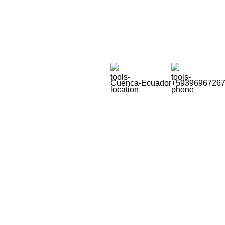
Soluciones para la Pequeña Minería
Cuenca-Ecuador
+5939696726