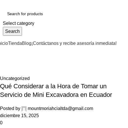
Select category
Search
nicio
Tienda
Blog
¡Contáctanos y recibe asesoría inmediata!
Tag Archives: excavación minera E
Home
Posts Tagged "excavación minera Ecuador"
Uncategorized
Qué Considerar a la Hora de Tomar un
Servicio de Mini Excavadora en Ecuador
Posted by
mountmoriahcialtda@gmail.com
diciembre 15, 2025
0