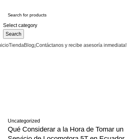
Select category
Search
nicio
Tienda
Blog
¡Contáctanos y recibe asesoría inmediata!
Tag Archives
Uncategorized
Qué Considerar a la Hora de Tomar un
Servicio de Locomotora 5T en Ecuador