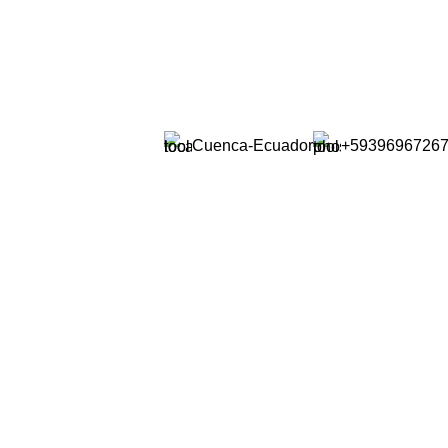
Soluciones para la Pequeña Minería
Cuenca-Ecuador
+5939696726
n locomotoras