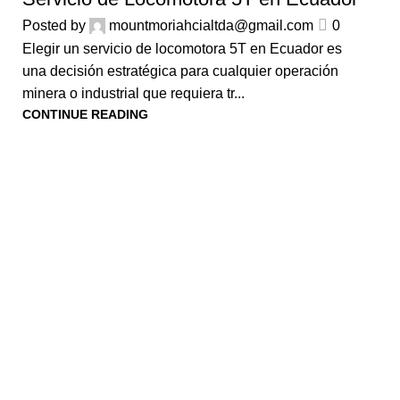
Posted by
mountmoriahcialtda@gmail.com
0
Elegir un servicio de locomotora 5T en Ecuador es
una decisión estratégica para cualquier operación
minera o industrial que requiera tr...
CONTINUE READING
En Mount Moriah nos comprometemos con la excelencia en miner
proceso, desde la extracción hasta el transporte, se realice con 
Confía en nosotros para optimizar tus operaciones mineras, ma
resultados sólidos.