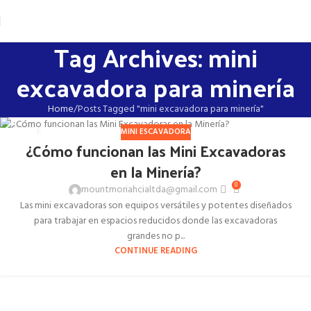
Tag Archives: mini
excavadora para minería
Home
Posts Tagged "mini excavadora para minería"
MINI ESCAVADORA
27
¿Cómo funcionan las Mini Excavadoras
OCT
en la Minería?
0
mountmoriahcialtda@gmail.com
Las mini excavadoras son equipos versátiles y potentes diseñados
para trabajar en espacios reducidos donde las excavadoras
grandes no p...
CONTINUE READING