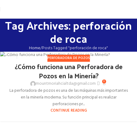
Tag Archives: perforación
de roca
Home
Posts Tagged "perforación de roca"
PERFORADORA DE POZOS
27
¿Cómo funciona una Perforadora de
OCT
Pozos en la Minería?
0
mountmoriahcialtda@gmail.com
La perforadora de pozos es una de las máquinas más importantes
en la minería moderna. Su función principal es realizar
perforaciones pr...
CONTINUE READING