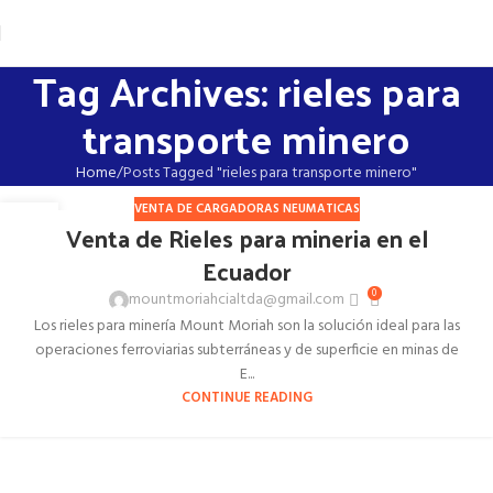
Tag Archives: rieles para
transporte minero
Home
Posts Tagged "rieles para transporte minero"
VENTA DE CARGADORAS NEUMATICAS
16
Venta de Rieles para mineria en el
DIC
Ecuador
0
mountmoriahcialtda@gmail.com
Los rieles para minería Mount Moriah son la solución ideal para las
operaciones ferroviarias subterráneas y de superficie en minas de
E...
CONTINUE READING