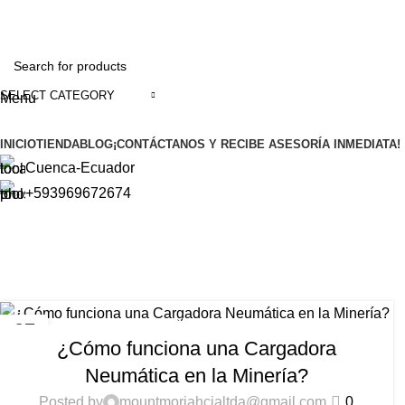
Soluciones para la Pequeña Minería
SELECT CATEGORY
Menu
INICIO
TIENDA
BLOG
¡CONTÁCTANOS Y RECIBE ASESORÍA INMEDIATA!
Cuenca-Ecuador
+593969672674
Car
CARGADORA NEUMATICA
27
¿Cómo funciona una Cargadora
OCT
Neumática en la Minería?
Posted by
mountmoriahcialtda@gmail.com
0