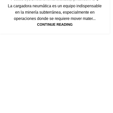
La cargadora neumática es un equipo indispensable
en la minería subterránea, especialmente en
operaciones donde se requiere mover mater...
CONTINUE READING
En Mount Moriah nos comprometemos con la excelencia en miner
proceso, desde la extracción hasta el transporte, se realice con 