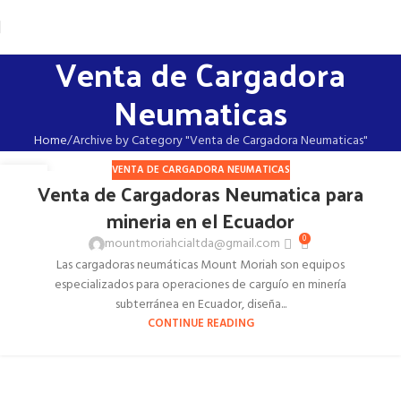
Venta de Cargadora
Neumaticas
Home
Archive by Category "Venta de Cargadora Neumaticas"
VENTA DE CARGADORA NEUMATICAS
16
Venta de Cargadoras Neumatica para
DIC
mineria en el Ecuador
0
mountmoriahcialtda@gmail.com
Las cargadoras neumáticas Mount Moriah son equipos
especializados para operaciones de carguío en minería
subterránea en Ecuador, diseña...
CONTINUE READING