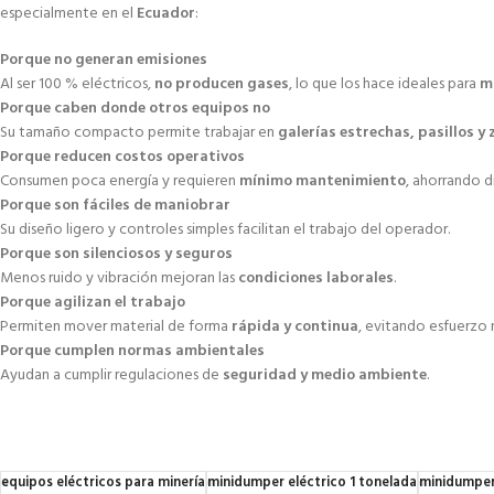
especialmente en el
Ecuador
:
Porque no generan emisiones
Al ser 100 % eléctricos,
no producen gases
, lo que los hace ideales para
m
Porque caben donde otros equipos no
Su tamaño compacto permite trabajar en
galerías estrechas, pasillos y
Porque reducen costos operativos
Consumen poca energía y requieren
mínimo mantenimiento
, ahorrando d
Porque son fáciles de maniobrar
Su diseño ligero y controles simples facilitan el trabajo del operador.
Porque son silenciosos y seguros
Menos ruido y vibración mejoran las
condiciones laborales
.
Porque agilizan el trabajo
Permiten mover material de forma
rápida y continua
, evitando esfuerzo 
Porque cumplen normas ambientales
Ayudan a cumplir regulaciones de
seguridad y medio ambiente
.
equipos eléctricos para minería
minidumper eléctrico 1 tonelada
minidumper