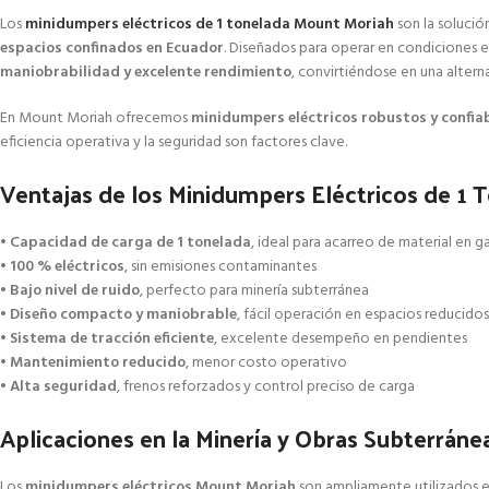
Los
minidumpers eléctricos de 1 tonelada Mount Moriah
son la solució
espacios confinados en Ecuador
. Diseñados para operar en condiciones 
maniobrabilidad y excelente rendimiento
, convirtiéndose en una altern
En Mount Moriah ofrecemos
minidumpers eléctricos robustos y confia
eficiencia operativa y la seguridad son factores clave.
Ventajas de los Minidumpers Eléctricos de 1 
•
Capacidad de carga de 1 tonelada
, ideal para acarreo de material en g
•
100 % eléctricos
, sin emisiones contaminantes
•
Bajo nivel de ruido
, perfecto para minería subterránea
•
Diseño compacto y maniobrable
, fácil operación en espacios reducidos
•
Sistema de tracción eficiente
, excelente desempeño en pendientes
•
Mantenimiento reducido
, menor costo operativo
•
Alta seguridad
, frenos reforzados y control preciso de carga
Aplicaciones en la Minería y Obras Subterráne
Los
minidumpers eléctricos Mount Moriah
son ampliamente utilizados e