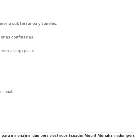
inería subterránea y túneles
.
 zonas confinadas
.
inero a largo plazo.
manual.
 para minería
minidumpers eléctricos Ecuador
Mount Moriah minidumpers