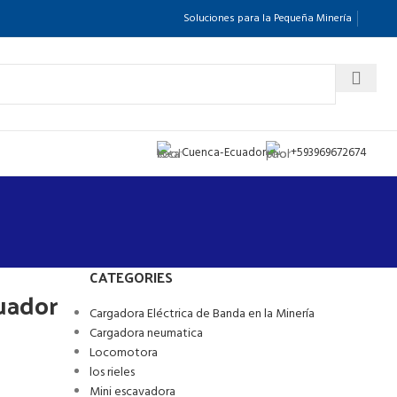
Soluciones para la Pequeña Minería
Cuenca-Ecuador
+593969672674
CATEGORIES
uador
Cargadora Eléctrica de Banda en la Minería
Cargadora neumatica
Locomotora
los rieles
Mini escavadora