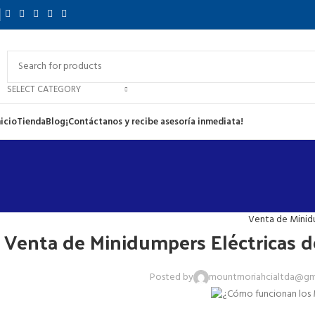
SELECT CATEGORY
nicio
Tienda
Blog
¡Contáctanos y recibe asesoría inmediata!
Venta de Minidu
Venta de Minidumpers Eléctricas d
Posted by
mountmoriahcialtda@gm