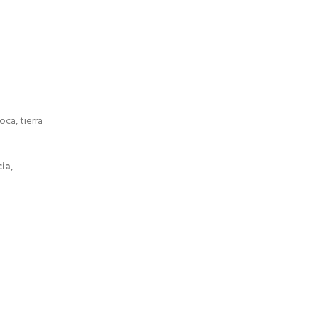
ca, tierra
cia,