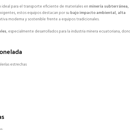
n ideal para el transporte eficiente de materiales en
minería subterránea, 
exigentes, estos equipos destacan por su
bajo impacto ambiental, alta
ativa moderna y sostenible frente a equipos tradicionales.
bles
, especialmente desarrollados para la industria minera ecuatoriana, don
Tonelada
alerías estrechas
as
n: